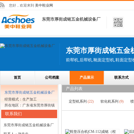
您好，欢迎来到
美中鞋业网
东莞市厚街成铭五金机械设备厂
东莞市厚街成铭五金
首页
公司档案
产品展示
联系方式
产品列表
东莞市厚街成铭五金机械设备厂
经营模式：生产加工
定型机系列
(22)
软化机系列
(9)
所在地区：广东省东莞市厚街镇
联系我们
东莞市厚街成铭五金机械设备厂