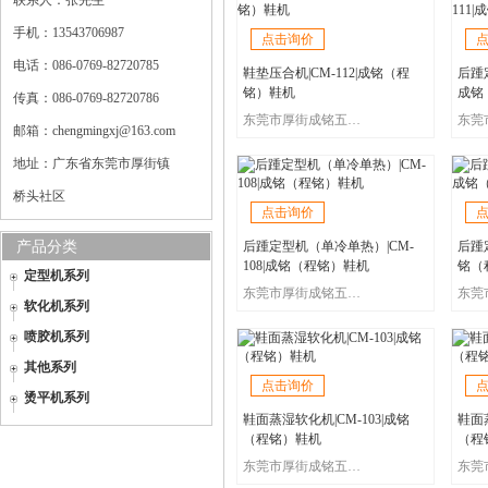
联系人：张先生
手机：13543706987
点击询价
电话：086-0769-82720785
鞋垫压合机|CM-112|成铭（程
后踵定
铭）鞋机
成铭
传真：086-0769-82720786
东莞市厚街成铭五金机械设备厂
邮箱：chengmingxj@163.com
地址：广东省东莞市厚街镇
桥头社区
点击询价
产品分类
后踵定型机（单冷单热）|CM-
后踵定
108|成铭（程铭）鞋机
铭（
定型机系列
东莞市厚街成铭五金机械设备厂
软化机系列
喷胶机系列
其他系列
点击询价
烫平机系列
鞋面蒸湿软化机|CM-103|成铭
鞋面蒸
（程铭）鞋机
（程
东莞市厚街成铭五金机械设备厂