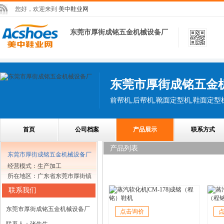
您好，欢迎来到
美中鞋业网
东莞市厚街成铭五金机械设备厂
东莞市厚街成铭五金
首页
公司档案
产品展示
联系方式
产品列表
东莞市厚街成铭五金机械设备厂
经营模式：生产加工
所在地区：广东省东莞市厚街镇
联系我们
东莞市厚街成铭五金机械设备厂
点击询价