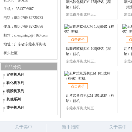
联系人：张先生
蒸汽软化机|CM-178|成铭（程
蒸汽后
铭）鞋机
（程
手机：13543706987
东莞市厚街成铭五金机械设备厂
电话：086-0769-82720785
传真：086-0769-82720786
邮箱：chengmingxj@163.com
点击询价
地址：广东省东莞市厚街镇
后套遇软机|CM-109|成铭（程
瓦片软
桥头社区
铭）鞋机
铭）
东莞市厚街成铭五金机械设备厂
产品分类
定型机系列
软化机系列
点击询价
喷胶机系列
瓦片式蒸湿机|CM-101|成铭（程
其他系列
铭）鞋机
烫平机系列
东莞市厚街成铭五金机械设备厂
关于美中
新手指南
关于美中